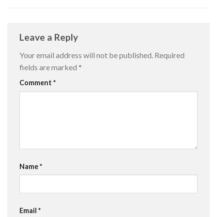
Leave a Reply
Your email address will not be published.
Required
fields are marked
*
Comment
*
Name
*
Email
*