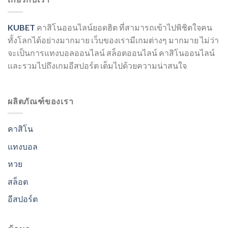
KUBET
คาสิโนออนไลน์ยอดฮิต ที่สามารถเข้าไปพิชิตใจคน
ทั้งโลกได้อย่างมากมาย เว็บของเรามีเกมต่างๆ มากมาย ไม่ว่า
จะเป็นการแทงบอลออนไลน์ สล็อตออนไลน์ คาสิโนออนไลน์
และรวมไปถึงเกมอีสปอร์ต เต็มไปด้วยความน่าสนใจ
ผลิตภัณฑ์ของเรา
คาสิโน
แทงบอล
หวย
สล็อต
อีสปอร์ต