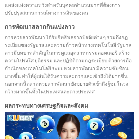
แหล่งแห่งความหวังสำหรับบุคคลจำนวนมากที่ต้องการ
ปรับปรุงสถานการณ์ทางการเงินของตน
การพัฒนาสลากกินแบ่งลาว
การหวยลาวพัฒนา ได้รับอิทธิพลจากปัจจัยต่าง ๆ รวมถึงกฎ
ระเบียบของรัฐบาลและความก้าวหน้าทางเทคโนโลยี รัฐบาล
ลาวมีบทบาทสำคัญในการดูแลอุตสาหกรรมลอตเตอรี สร้าง
ความโปร่งใส ยุติธรรม และปฏิบัติตามกฎระเบียบ ด้วยการถือ
กำเนิดของเทคโนโลยี ระบบหวยลาวพัฒนา มีความซับซ้อน
มากขึ้น ทำให้ผู้เล่นได้รับความสะดวกและเข้าถึงได้มากขึ้น
นอกจากนี้ตลาดหวยลาวพัฒนา ยังขยายตัวเข้าถึงผู้ชมในวง
กว้างมากขึ้นทั้งในประเทศและต่างประเทศ
ผลกระทบทางเศรษฐกิจและสังคม