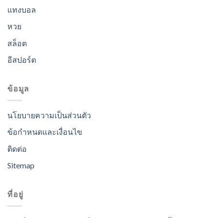
แทงบอล
หวย
สล็อต
อีสปอร์ต
ข้อมูล
นโยบายความเป็นส่วนตัว
ข้อกำหนดและเงื่อนไข
ติดต่อ
Sitemap
ที่อยู่