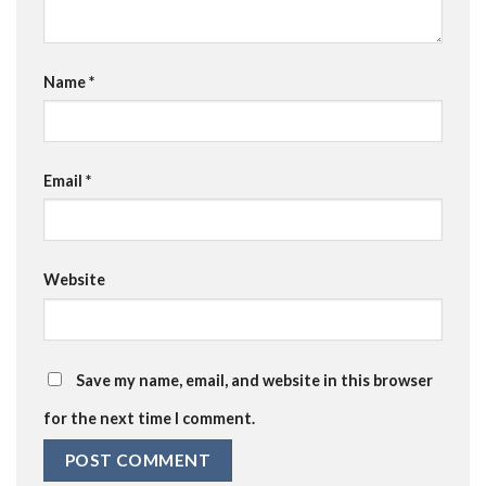
Name
*
Email
*
Website
Save my name, email, and website in this browser
for the next time I comment.