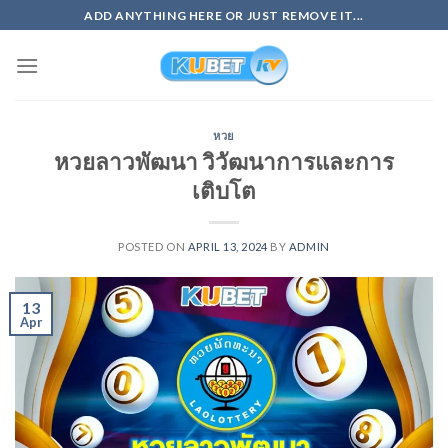
Skip
ADD ANYTHING HERE OR JUST REMOVE IT...
to
content
หวย
หวยลาวพัฒนา วิวัฒนาการและการ
เติบโต
POSTED ON
APRIL 13, 2024
BY
ADMIN
13
Apr