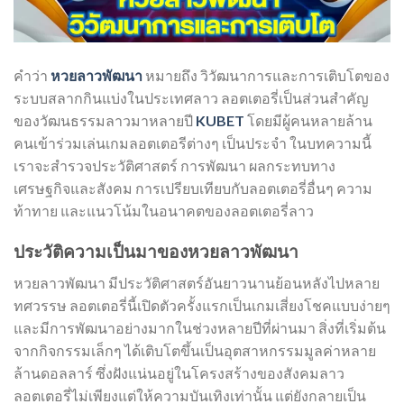
คำว่า
หวยลาวพัฒนา
หมายถึง วิวัฒนาการและการเติบโตของ
ระบบสลากกินแบ่งในประเทศลาว ลอตเตอรี่เป็นส่วนสำคัญ
ของวัฒนธรรมลาวมาหลายปี
KUBET
โดยมีผู้คนหลายล้าน
คนเข้าร่วมเล่นเกมลอตเตอรีต่างๆ เป็นประจำ ในบทความนี้
เราจะสำรวจประวัติศาสตร์ การพัฒนา ผลกระทบทาง
เศรษฐกิจและสังคม การเปรียบเทียบกับลอตเตอรี่อื่นๆ ความ
ท้าทาย และแนวโน้มในอนาคตของลอตเตอรี่ลาว
ประวัติความเป็นมาของหวยลาวพัฒนา
หวยลาวพัฒนา มีประวัติศาสตร์อันยาวนานย้อนหลังไปหลาย
ทศวรรษ ลอตเตอรี่นี้เปิดตัวครั้งแรกเป็นเกมเสี่ยงโชคแบบง่ายๆ
และมีการพัฒนาอย่างมากในช่วงหลายปีที่ผ่านมา สิ่งที่เริ่มต้น
จากกิจกรรมเล็กๆ ได้เติบโตขึ้นเป็นอุตสาหกรรมมูลค่าหลาย
ล้านดอลลาร์ ซึ่งฝังแน่นอยู่ในโครงสร้างของสังคมลาว
ลอตเตอรี่ไม่เพียงแต่ให้ความบันเทิงเท่านั้น แต่ยังกลายเป็น