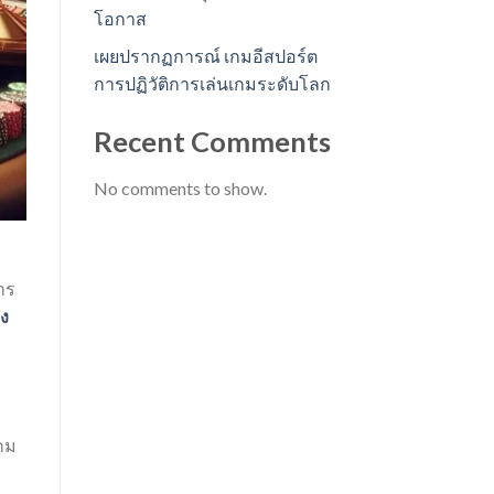
โอกาส
เผยปรากฏการณ์ เกมอีสปอร์ต
การปฏิวัติการเล่นเกมระดับโลก
Recent Comments
No comments to show.
การ
ง
กม