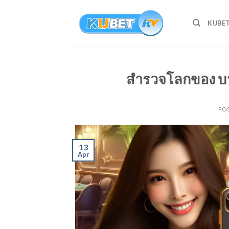
Skip
to
KUBE
content
สำรวจโลกของ บาค
PO
13
Apr