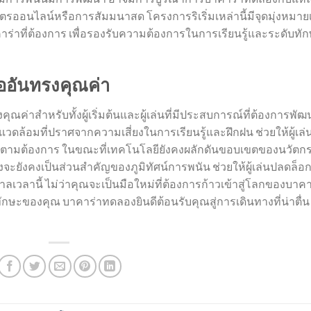
ูตรออนไลน์หรือการสัมมนาสด โครงการริเริ่มเหล่านี้มีจุดมุ่งหมายเ
าร่าที่ต้องการ เพื่อรองรับความต้องการในการเรียนรู้และระดับทั
ืออันทรงคุณค่า
ณค่าสำหรับทั้งผู้เริ่มต้นและผู้เล่นที่มีประสบการณ์ที่ต้องการพัฒ
้อมที่ปราศจากความเสี่ยงในการเรียนรู้และฝึกฝน ช่วยให้ผู้เล่
ตามต้องการ ในขณะที่เทคโนโลยียังคงผลักดันขอบเขตของนวัตก
ะยังคงเป็นส่วนสำคัญของภูมิทัศน์การพนัน ช่วยให้ผู้เล่นปลดล็อ
เวลานี้ ไม่ว่าคุณจะเป็นมือใหม่ที่ต้องการก้าวเข้าสู่โลกของบาคา
ักษะของคุณ บาคาร่าทดลองยินดีต้อนรับคุณสู่การเดินทางที่น่าตื่น