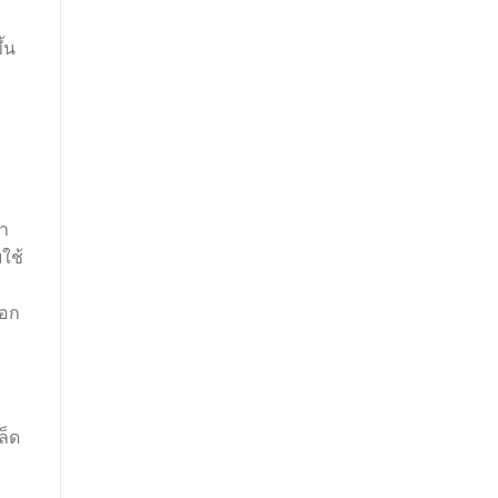
้น
า
ใช้
ือก
ล็ด