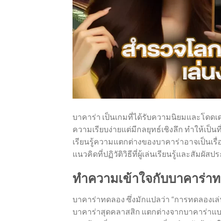
บาคาร่า เป็นเกมที่ได้รับความนิยมและโดดเด
ความเรียบง่ายแต่มีกลยุทธ์เชิงลึก ทำให้เป็นที
เรียนรู้ความแตกต่างของบาคาร่าอาจเป็นเรื่
แนวคิดที่ปฏิวัติวิธีที่ผู้เล่นเรียนรู้และสัม
ทำความเข้าใจกับบาคาร่า
บาคาร่าทดลอง ซึ่งมักแปลว่า “การทดลองเล
บาคาร่าสุดคลาสสิก แตกต่างจากบาคาร่าแบบดั