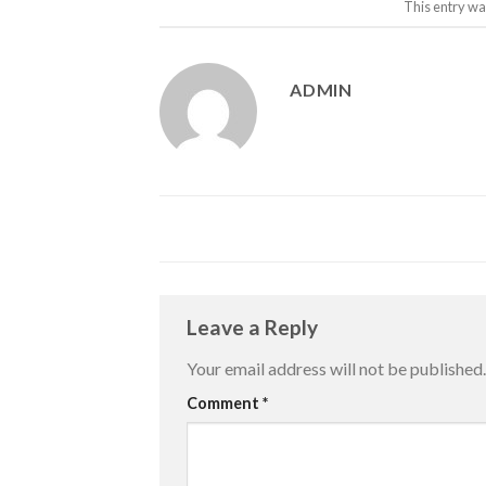
This entry wa
ADMIN
Leave a Reply
Your email address will not be published.
Comment
*