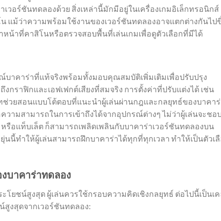
ร์ชันทดลองด้วย สิ่งเหล่านี้มักมีอยู่ในเครื่องเกมอิเล็กทรอนิกส์
โน แม้ว่าความพร้อมใช้งานของเวอร์ชันทดลองอาจแตกต่างกันไปขึ
หน้าที่คาสิโนหรือตรวจสอบพื้นที่เล่นเกมเพื่อดูตัวเลือกที่มีได้
าคาร่าที่แท้จริงพร้อมทั้งมอบคุณสมบัติเพิ่มเติมเพื่อปรับปรุง
งกราฟิกและเอฟเฟกต์เสียงที่สมจริง การตั้งค่าที่ปรับแต่งได้ เช่น
ช่วยสอนแบบโต้ตอบที่แนะนำผู้เล่นผ่านกฎและกลยุทธ์ของบาคาร่
วามสามารถในการเข้าถึงได้จากอุปกรณ์ต่างๆ ไม่ว่าผู้เล่นจะชอบ
 หรือแท็บเล็ต ก็สามารถเพลิดเพลินกับบาคาร่าเวอร์ชันทดลองบน
่นนี้ทำให้ผู้เล่นสามารถฝึกบาคาร่าได้ทุกที่ทุกเวลา ทำให้เป็นตัวเล
ของบาคาร่าทดลอง
ยชน์สูงสุด ผู้เล่นควรใช้กรอบความคิดเชิงกลยุทธ์ ต่อไปนี้เป็นเค
น์สูงสุดจากเวอร์ชันทดลอง: