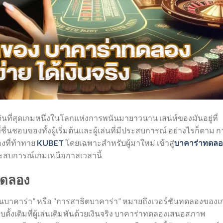
่นที่สุดเกมหนึ่งในโลกแห่งการพนันมายาวนาน เสน่ห์ของมันอยู่ที่
่ชื่นชอบของทั้งผู้เริ่มต้นและผู้เล่นที่มีประสบการณ์ อย่างไรก็ตาม 
องที่ท้าทาย
KUBET
โดยเฉพาะสำหรับผู้มาใหม่ เข้าสู่
บาคาร่าทดลอ
ผัสประสบการณ์เกมเหนือกาลเวลานี้
ทดลอง
่นบาคาร่า” หรือ “การสาธิตบาคาร่า” หมายถึงเวอร์ชันทดลองของเ
้งเดิมที่ผู้เล่นเดิมพันด้วยเงินจริง บาคาร่าทดลองเสนอสภาพ