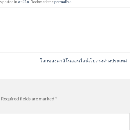
s posted in
คาสิโน
. Bookmark the
permalink
.
โลกของคาสิโนออนไลน์เว็บตรงต่างประเทศ
Required fields are marked
*