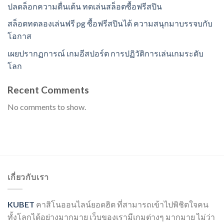
ปลดล็อกความตื่นเต้น ทดเล่นสล็อตซื้อฟรีสปิน
สล็อตทดลองเล่นฟรี pg ซื้อฟรีสปินได้ ความสนุกมาบรรจบกับ
โอกาส
เผยปรากฏการณ์ เกมอีสปอร์ต การปฏิวัติการเล่นเกมระดับ
โลก
Recent Comments
No comments to show.
เกี่ยวกับเรา
KUBET
คาสิโนออนไลน์ยอดฮิต ที่สามารถเข้าไปพิชิตใจคน
ทั้งโลกได้อย่างมากมาย เว็บของเรามีเกมต่างๆ มากมาย ไม่ว่า