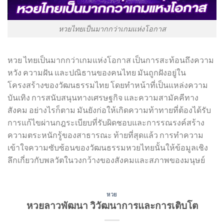
หวยไทยเป็นมากกว่าเกมแห่งโอกาส
หวย ไทยเป็นมากกว่าเกมแห่งโอกาส เป็นการสะท้อนถึงความ
หวัง ความฝัน และปณิธานของคนไทย มันถูกฝังอยู่ใน
โครงสร้างของวัฒนธรรมไทย โดยทำหน้าที่เป็นแหล่งความ
บันเทิง การสนับสนุนทางเศรษฐกิจ และความสามัคคีทาง
สังคม อย่างไรก็ตาม มันยังก่อให้เกิดความท้าทายที่ต้องได้รับ
การแก้ไขผ่านกฎระเบียบที่รับผิดชอบและการรณรงค์สร้าง
ความตระหนักรู้ของสาธารณะ ท้ายที่สุดแล้ว การทำความ
เข้าใจความซับซ้อนของวัฒนธรรมหวยไทยนั้นให้ข้อมูลเชิง
ลึกเกี่ยวกับพลวัตในวงกว้างของสังคมและสภาพของมนุษย์
หวย
หวยลาวพัฒนา วิวัฒนาการและการเติบโต