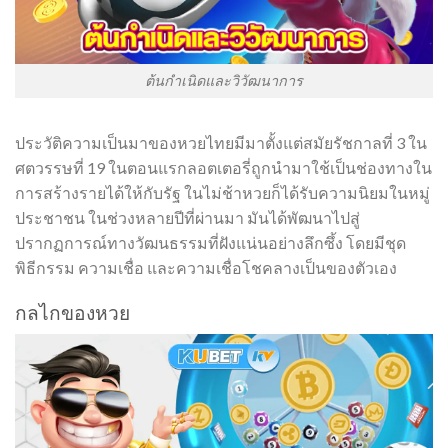
ต้นกำเนิดและวิวัฒนาการ
ประวัติความเป็นมาของหวยไทยมีมาตั้งแต่สมัยรัชกาลที่ 3 ใน
ศตวรรษที่ 19 ในตอนแรกลอตเตอรี่ถูกนำมาใช้เป็นช่องทางใน
การสร้างรายได้ให้กับรัฐ ในไม่ช้าหวยก็ได้รับความนิยมในหมู่
ประชาชน ในช่วงหลายปีที่ผ่านมา มันได้พัฒนาไปสู่
ปรากฏการณ์ทางวัฒนธรรมที่ฝังแน่นอย่างลึกซึ้ง โดยมีชุด
พิธีกรรม ความเชื่อ และความเชื่อโชคลางเป็นของตัวเอง
กลไกของหวย