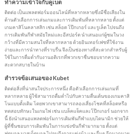
ทำความเข้าใจกับคูเบต
ติดต่อ เป็นแพลตฟอร์มออนไลน์ที่หลากหลายซึ่งมีชื่อเสียงใน
ด้านตัวเลือกการเล่นเกมและการเดิมพันที่หลากหลาย ตั้งแต่
เกมคาสิโนคลาสสิก เช่น สล็อต โป๊กเกอร์ และรูเล็ต ไปจนถึง
การเดิมพันกีฬาสมัยใหม่และอีสปอร์ต นำเสนอแก่ผู้ชมในวง
กว้างที่มีความสนใจที่หลากหลาย ด้วยอินเทอร์เฟซที่ใช้งาน
ง่ายและการนำทางที่ราบรื่น จึงเป็นช่องทางที่สะดวกสำหรับผู้
ใช้ในการดื่มด่ำกับงานอดิเรกที่พวกเขาชื่นชอบจากความ
สะดวกสบายในบ้าน
สำรวจข้อเสนอของ Kubet
ติดต่อสิ่งที่น่าสนใจประการหนึ่ง คือตัวเลือกการเล่นเกมที่
หลากหลาย ผู้ใช้สามารถดื่มด่ำไปกับความตื่นเต้นของเกมคาสิ
โนแบบดั้งเดิม โดยพวกเขาสามารถลองเสี่ยงโชคที่สล็อตหรือ
ทดสอบทักษะในเกมไพ่ เช่น แบล็คแจ็คและโป๊กเกอร์ นอกจาก
นี้ ยังนำเสนอแพลตฟอร์มการเดิมพันกีฬาแบบไดนามิก ช่วยให้
ผู้ที่ชื่นชอบการเดิมพันในการแข่งขันกีฬามากมาย ตั้งแต่
ฟุตบอล บาสเก็ตบอล ไปจนถึงการแข่งม้า และอื่นๆ อีกมากมาย