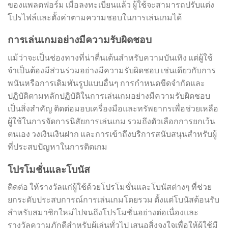
ของแพลตฟอร์ม เมื่อลงทะเบียนแล้ว ผู้ใช้จะสามารถปรับแต่ง
โปรไฟล์และตั้งค่าตามความชอบในการเล่นเกมได้
การเล่นเกมอย่างมีความรับผิดชอบ
แม้ว่าจะเป็นช่องทางที่น่าตื่นเต้นสำหรับความบันเทิง แต่ผู้ใช้
จำเป็นต้องมีส่วนร่วมอย่างมีความรับผิดชอบ เช่นเดียวกับการ
พนันหรือการเดิมพันรูปแบบอื่นๆ การกำหนดขีดจำกัดและ
ปฏิบัติตามหลักปฏิบัติในการเล่นเกมอย่างมีความรับผิดชอบ
เป็นสิ่งสำคัญ ติดต่อมอบเครื่องมือและทรัพยากรเพื่อช่วยเหลือ
ผู้ใช้ในการจัดการนิสัยการเล่นเกม รวมถึงตัวเลือกการยกเว้น
ตนเอง วงเงินเงินฝาก และการเข้าถึงบริการสนับสนุนสำหรับผู้
ที่ประสบปัญหาในการติดเกม
โปรโมชั่นและโบนัส
ติดต่อ ให้รางวัลแก่ผู้ใช้ด้วยโปรโมชั่นและโบนัสต่างๆ ที่ช่วย
ยกระดับประสบการณ์การเล่นเกมโดยรวม ตั้งแต่โบนัสต้อนรับ
สำหรับสมาชิกใหม่ไปจนถึงโปรโมชั่นอย่างต่อเนื่องและ
รางวัลความภักดีสำหรับผู้เล่นทั่วไป เสนอสิ่งจูงใจเพื่อให้ผู้ใช้มี