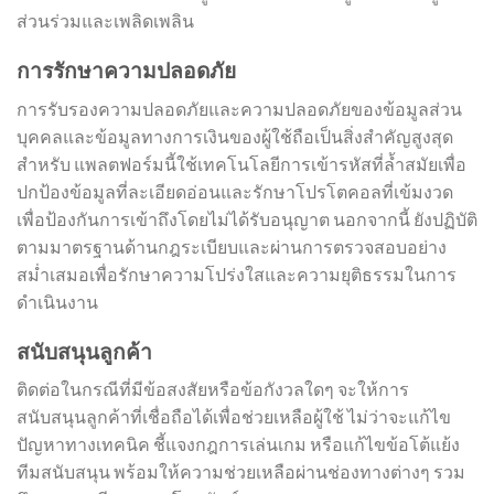
ส่วนร่วมและเพลิดเพลิน
การรักษาความปลอดภัย
การรับรองความปลอดภัยและความปลอดภัยของข้อมูลส่วน
บุคคลและข้อมูลทางการเงินของผู้ใช้ถือเป็นสิ่งสำคัญสูงสุด
สำหรับ แพลตฟอร์มนี้ใช้เทคโนโลยีการเข้ารหัสที่ล้ำสมัยเพื่อ
ปกป้องข้อมูลที่ละเอียดอ่อนและรักษาโปรโตคอลที่เข้มงวด
เพื่อป้องกันการเข้าถึงโดยไม่ได้รับอนุญาต นอกจากนี้ ยังปฏิบัติ
ตามมาตรฐานด้านกฎระเบียบและผ่านการตรวจสอบอย่าง
สม่ำเสมอเพื่อรักษาความโปร่งใสและความยุติธรรมในการ
ดำเนินงาน
สนับสนุนลูกค้า
ติดต่อในกรณีที่มีข้อสงสัยหรือข้อกังวลใดๆ จะให้การ
สนับสนุนลูกค้าที่เชื่อถือได้เพื่อช่วยเหลือผู้ใช้ ไม่ว่าจะแก้ไข
ปัญหาทางเทคนิค ชี้แจงกฎการเล่นเกม หรือแก้ไขข้อโต้แย้ง
ทีมสนับสนุน พร้อมให้ความช่วยเหลือผ่านช่องทางต่างๆ รวม